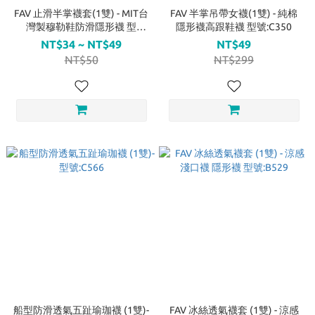
FAV 止滑半掌襪套(1雙) - MIT台
FAV 半掌吊帶女襪(1雙) - 純棉
灣製穆勒鞋防滑隱形襪 型
隱形襪高跟鞋襪 型號:C350
號:612
NT$34 ~ NT$49
NT$49
NT$50
NT$299
船型防滑透氣五趾瑜珈襪 (1雙)-
FAV 冰絲透氣襪套 (1雙) - 涼感