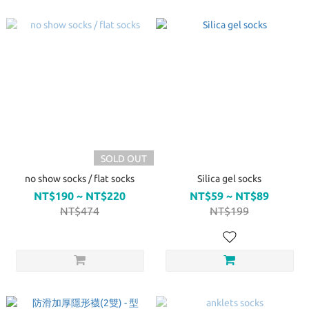
SOLD OUT
no show socks / flat socks
Silica gel socks
NT$190 ~ NT$220
NT$59 ~ NT$89
NT$474
NT$199