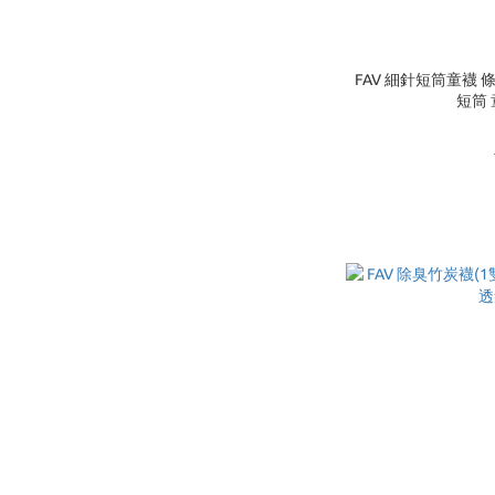
FAV 細針短筒童襪 條
短筒 