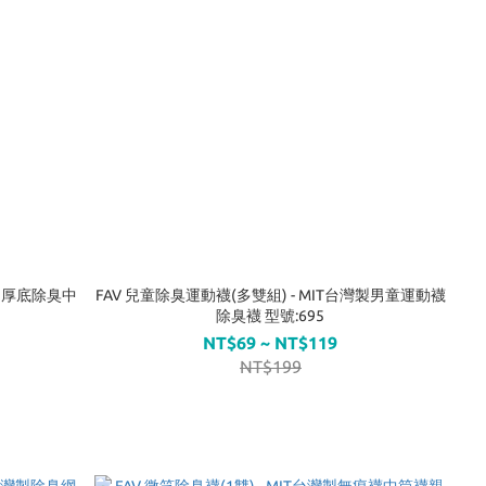
毛巾厚底除臭中
FAV 兒童除臭運動襪(多雙組) - MIT台灣製男童運動襪
除臭襪 型號:695
NT$69 ~ NT$119
NT$199