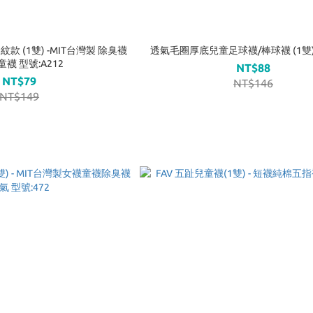
紋款 (1雙) -MIT台灣製 除臭襪
透氣毛圈厚底兒童足球襪/棒球襪 (1雙)-
童襪 型號:A212
NT$88
NT$79
NT$146
NT$149