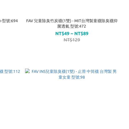
型號:694
FAV 兒童除臭竹炭襪(1雙) - MIT台灣製童襪除臭襪抑
菌透氣 型號:472
NT$49 ~ NT$89
NT$129