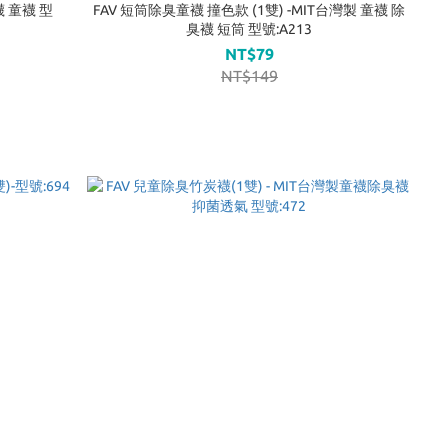
襪 童襪 型
FAV 短筒除臭童襪 撞色款 (1雙) -MIT台灣製 童襪 除
臭襪 短筒 型號:A213
NT$79
NT$149