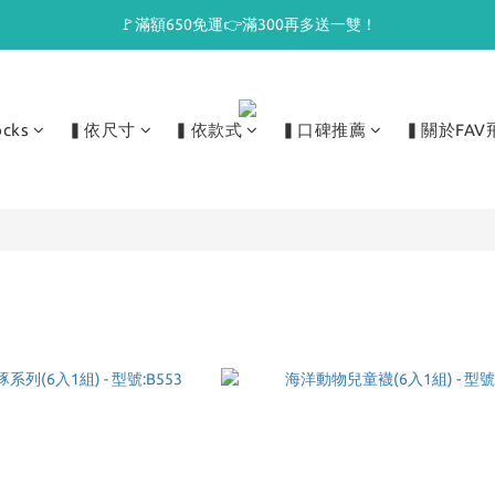
🚩滿額650免運👉滿300再多送一雙！
ocks
▍依尺寸
▍依款式
▍口碑推薦
▍關於FAV