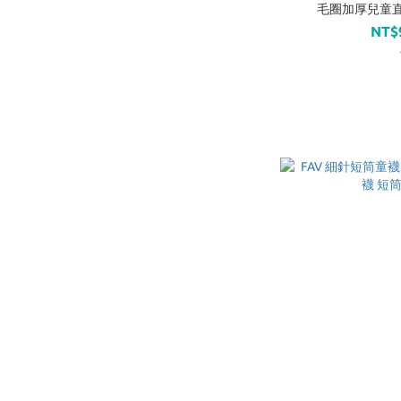
毛圈加厚兒童直排
NT$