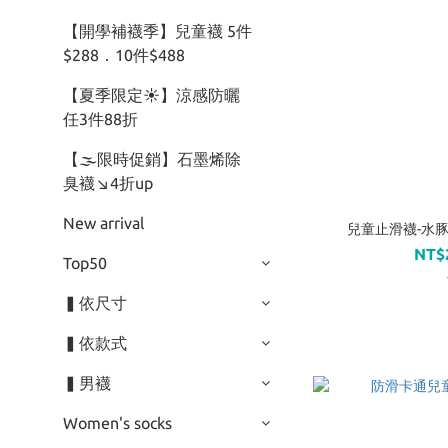
【開學補襪季】兒童襪 5件
$288．10件$488
【夏季限定☀】涼感防曬
任3件88折
【🌫️限時促銷】石墨烯除
臭襪↘︎4折up
New arrival
兒童止滑襪-水豚系列
NT$
Top50
▍依尺寸
▍依款式
▍男襪
Women's socks