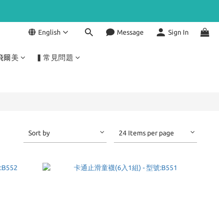
English
Message
Sign In
飛爾美
▍常見問題
Sort by
24 Items per page