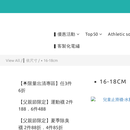
▍優惠活動
Top50
Athletic s
▍客製化電繡
View All
/
▍依尺寸
/
▪ 16-18cm
▪ 16-18CM
【🌟限量出清專區】任3件
6折
【父親節限定】運動襪 2件
188．6件488
【父親節限定】夏季除臭
襪 2件88折．4件85折