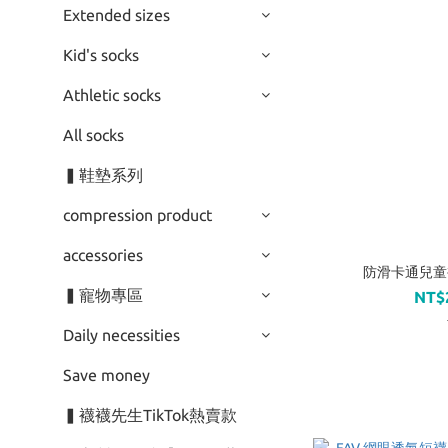
Extended sizes
Kid's socks
Athletic socks
All socks
▍鞋墊系列
compression product
accessories
防滑卡通兒童襪(
▍寵物專區
NT$
Daily necessities
Save money
▍襪襪先生TikTok熱賣款