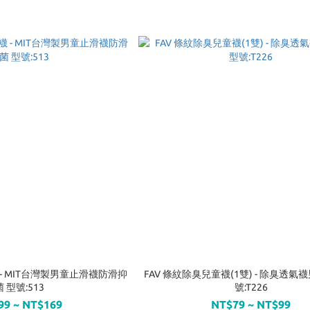
 - MIT台灣製男童止滑襪防滑抑
FAV 條紋除臭兒童襪(1雙) - 除臭透氣
菌 型號:513
號:T226
99 ~ NT$169
NT$79 ~ NT$99