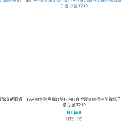
台灣製除臭網眼透
FAV 微笑除臭襪(1雙) - MIT台灣製無痕襪中筒襪親子
襪 型號:T219
NT$69
NT$199