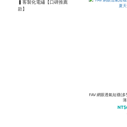
▍客製化電繡【口碑推薦
款】
FAV 網眼透氣短襪(多
薄
NT$