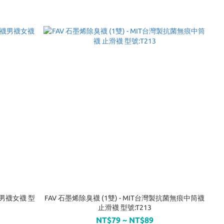
襪男襪女襪 型
FAV 石墨烯除臭襪 (1雙) - MIT台灣製抗菌無痕中筒襪
止滑襪 型號:T213
NT$79 ~ NT$89