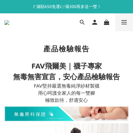
🚩滿額650免運👉滿300再多送一雙！
產品檢驗報告
FAV飛爾美｜襪子專家
無毒無害宣言，安心產品檢驗報告
FAV堅持嚴選無毒純淨紗材製襪
用心呵護全家人的每一雙腳
極致款待，舒適安心