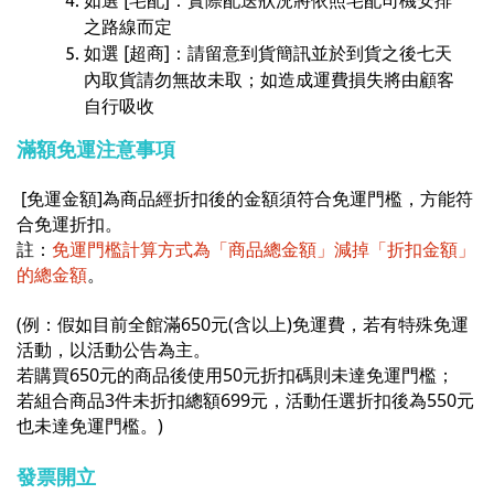
如選 [宅配]：實際配送狀況將依照宅配司機安排
之路線而定
如選 [超商]：請留意到貨簡訊並於到貨之後七天
內取貨請勿無故未取；如造成運費損失將由顧客
自行吸收
滿額免運注意事項
[免運金額]為商品經折扣後的金額須符合免運門檻，方能符
合免運折扣。
註：
免運門檻計算方式為「商品總金額」減掉「折扣金額」
的總金額
。
(例：假如目前全館滿650元(含以上)免運費，若有特殊免運
活動，以活動公告為主。
若購買650元的商品後使用50元折扣碼則未達免運門檻；
若組合商品3件未折扣總額699元，活動任選折扣後為550元
也未達免運門檻。)
發票開立