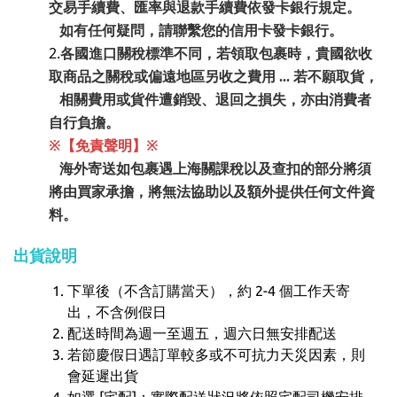
交易手續費、匯率與退款手續費依發卡銀行規定。
如有任何疑問，請聯繫您的信用卡發卡銀行。
2.
各國進口關稅標準不同，若領取包裹時，貴國欲收
取商品之關稅或偏遠地區另收之費用 ... 若不願取貨，
相關費用或貨件遭銷毀、退回之損失，亦由消費者
自行負擔。
※【免責聲明】※
海外寄送如包裹遇上海關課稅以及查扣的部分將須
將由買家承擔，
將無法協助以及額外提供任何文件資
料。
出貨說明
下單後（不含訂購當天），約 2-4 個工作天寄
出，不含例假日
配送時間為週一至週五，週六日無安排配送
若節慶假日遇訂單較多或不可抗力天災因素，則
會延遲出貨