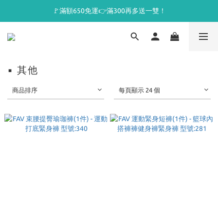
🚩滿額650免運👉滿300再多送一雙！
▪ 其他
商品排序
每頁顯示 24 個