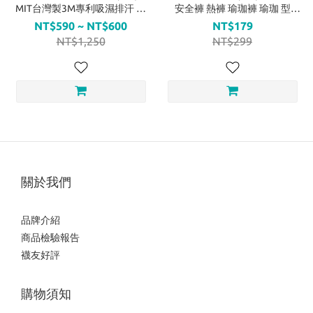
MIT台灣製3M專利吸濕排汗 型
安全褲 熱褲 瑜珈褲 瑜珈 型
號:268
號:374
NT$590 ~ NT$600
NT$179
NT$1,250
NT$299
關於我們
品牌介紹
商品檢驗報告
襪友好評
購物須知