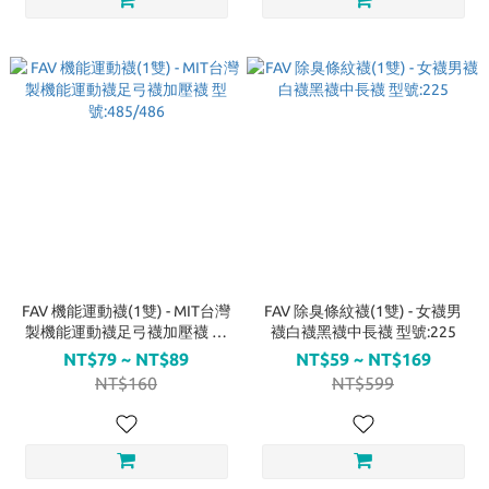
FAV 機能運動襪(1雙) - MIT台灣
FAV 除臭條紋襪(1雙) - 女襪男
製機能運動襪足弓襪加壓襪 型
襪白襪黑襪中長襪 型號:225
號:485/486
NT$79 ~ NT$89
NT$59 ~ NT$169
NT$160
NT$599