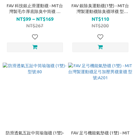
FAV 科技銀止滑運動襪 - MIT台
FAV 銀除臭運動襪(1雙) - MIT台
灣製毛巾厚底除臭中筒襪 型
灣製運動襪除臭襪球襪 型
號:513
號:414
NT$99 ~ NT$169
NT$110
NT$267
NT$200
防滑透氣五趾中筒瑜珈襪 (1雙)-
FAV 足弓機能氣墊襪 (1雙) - MIT