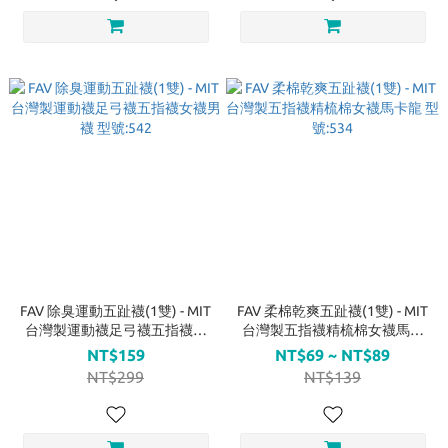
FAV 除臭運動五趾襪(1雙) - MIT
FAV 柔棉乾爽五趾襪(1雙) - MIT
台灣製運動襪足弓襪五指襪女
台灣製五指襪精梳棉女襪馬卡
襪男襪 型號:542
龍 型號:534
NT$159
NT$69 ~ NT$89
NT$299
NT$139