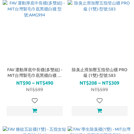
FAV 運動厚底中長襪(多雙組) -
除臭止滑加壓五指登山襪 PRO
MIT台灣製毛巾底黑襪白襪 型
級 (1雙)-型號:583
號:AMG994
NT$90 ~ NT$490
NT$208 ~ NT$309
NT$599
NT$599