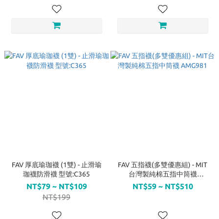
FAV 厚底瑜珈襪 (1雙) - 止滑瑜
FAV 五指襪(多雙優惠組) - MIT
珈襪防滑襪 型號:C365
台灣製純棉五指中筒襪
AMG981
NT$79 ~ NT$109
NT$59 ~ NT$510
NT$199