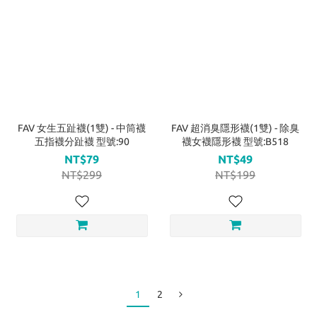
FAV 女生五趾襪(1雙) - 中筒襪
FAV 超消臭隱形襪(1雙) - 除臭
五指襪分趾襪 型號:90
襪女襪隱形襪 型號:B518
NT$79
NT$49
NT$299
NT$199
1
2