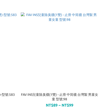
型號:583
FAV INS兒童除臭襪(1雙) - 止滑 中筒襪 台灣製 男童女
童 型號:98
NT$89 ~ NT$99