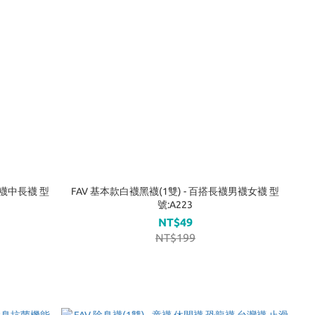
黑襪中長襪 型
FAV 基本款白襪黑襪(1雙) - 百搭長襪男襪女襪 型
號:A223
NT$49
NT$199