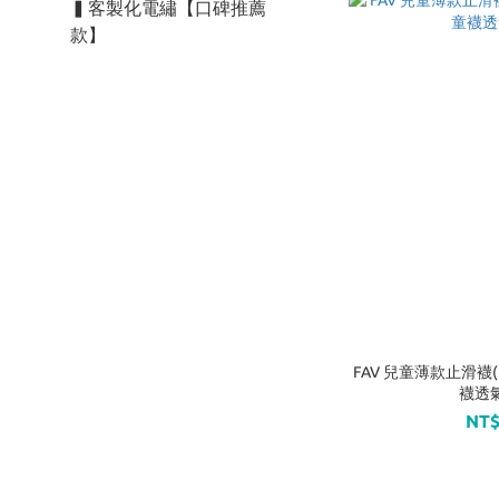
▍客製化電繡【口碑推薦
款】
FAV 兒童薄款止滑襪(
襪透氣
NT$