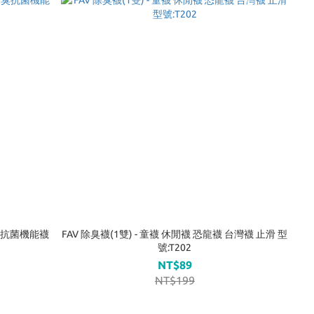
除臭抗菌機能襪
FAV 除臭襪(1雙) - 童襪 休閒襪 恐龍襪 台灣襪 止滑 型
號:T202
NT$89
NT$199