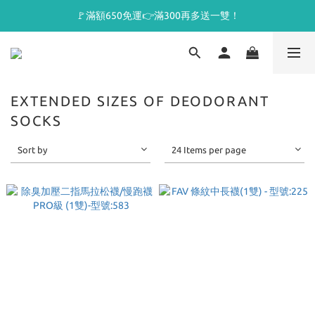
🚩滿額650免運👉滿300再多送一雙！
EXTENDED SIZES OF DEODORANT
SOCKS
Sort by
24 Items per page