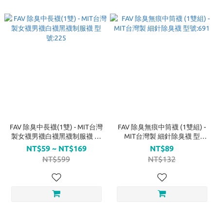
FAV 除臭中長襪(1雙) - MIT台灣
FAV 除臭無痕中筒襪 (1雙組) -
製女襪男襪白襪黑襪制服襪 型
MIT台灣製 細針除臭襪 型
號:225
號:691
NT$59 ~ NT$169
NT$89
NT$599
NT$132