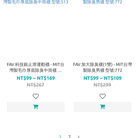
FAV 科技銀止滑運動襪 - MIT台
FAV 加大除臭襪(1雙) - MIT台灣
灣製毛巾厚底除臭中筒襪 型
製除臭男襪 型號:772
號:513
NT$99 ~ NT$169
NT$99 ~ NT$109
NT$267
NT$299
1
2