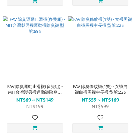
FAV 除臭運動止滑襪(多雙組) -
FAV 除臭條紋襪(1雙) - 女襪男
MIT台灣製男襪運動襪除臭襪
襪白襪黑襪中長襪 型號:225
型號:695
NT$69 ~ NT$149
NT$59 ~ NT$169
NT$199
NT$599