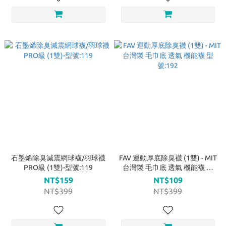
石墨烯除臭減震網球襪/羽球襪
FAV 運動厚底除臭襪 (1雙) - MIT
PRO級 (1雙)-型號:119
台灣製 毛巾底 透氣 機能襪 型
號:192
NT$159
NT$109
NT$399
NT$399