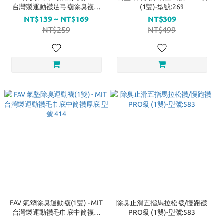
台灣製運動襪足弓襪除臭襪止
(1雙)-型號:269
滑 型號:542
NT$139 ~ NT$169
NT$309
NT$259
NT$499
FAV 氣墊除臭運動襪(1雙) - MIT
除臭止滑五指馬拉松襪/慢跑襪
台灣製運動襪毛巾底中筒襪厚
PRO級 (1雙)-型號:583