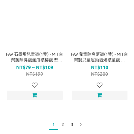
FAV 石墨烯兒童襪(1雙) - MIT台
FAV 兒童除臭薄襪(1雙) - MIT台
灣製除臭襪無痕襪棉襪 型
灣製兒童運動襪短襪童襪 型
號:T214
號:414
NT$79 ~ NT$109
NT$110
NT$199
NT$200
1
2
3