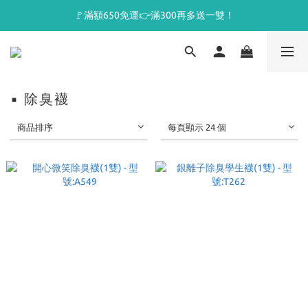
🚩滿額650免運👉滿300再多送一雙！
▪ 除臭襪
商品排序
每頁顯示 24 個