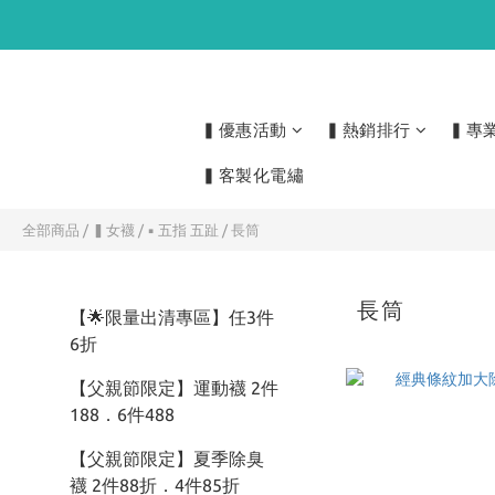
▍優惠活動
▍熱銷排行
▍專
▍客製化電繡
全部商品
/
▍女襪
/
▪ 五指 五趾
/
長筒
長筒
【🌟限量出清專區】任3件
6折
【父親節限定】運動襪 2件
188．6件488
【父親節限定】夏季除臭
襪 2件88折．4件85折