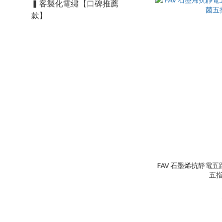
▍客製化電繡【口碑推薦
款】
FAV 石墨烯抗靜電五趾
五指