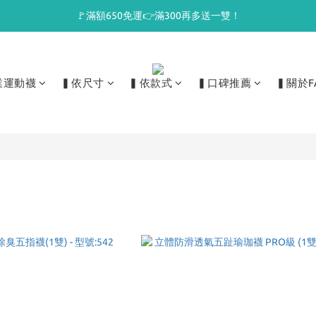
🚩滿額650免運👉滿300再多送一雙！
業運動襪
▍依尺寸
▍依款式
▍口碑推薦
▍關於F