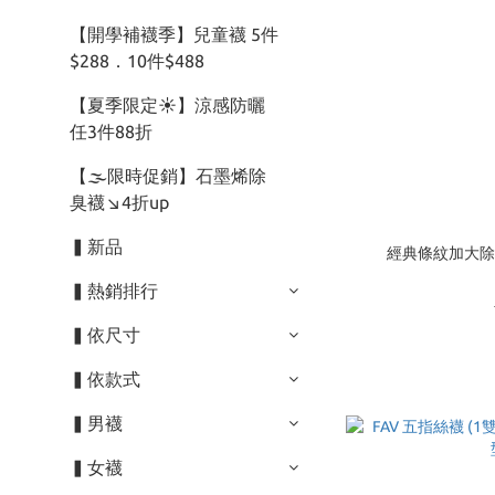
【開學補襪季】兒童襪 5件
$288．10件$488
【夏季限定☀】涼感防曬
任3件88折
【🌫️限時促銷】石墨烯除
臭襪↘︎4折up
▍新品
經典條紋加大除臭五
▍熱銷排行
▍依尺寸
▍依款式
▍男襪
▍女襪