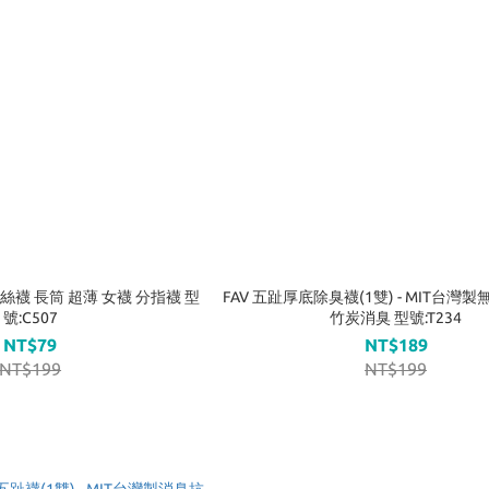
 - 絲襪 長筒 超薄 女襪 分指襪 型
FAV 五趾厚底除臭襪(1雙) - MIT台灣
號:C507
竹炭消臭 型號:T234
NT$79
NT$189
NT$199
NT$199