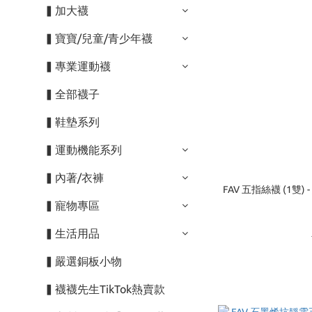
▍加大襪
▍寶寶/兒童/青少年襪
▍專業運動襪
▍全部襪子
▍鞋墊系列
▍運動機能系列
▍內著/衣褲
FAV 五指絲襪 (1雙)
▍寵物專區
▍生活用品
▍嚴選銅板小物
▍襪襪先生TikTok熱賣款