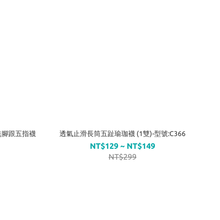
製無腳跟五指襪
透氣止滑長筒五趾瑜珈襪 (1雙)-型號:C366
NT$129 ~ NT$149
NT$299