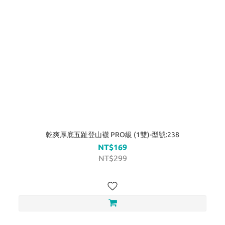
乾爽厚底五趾登山襪 PRO級 (1雙)-型號:238
NT$169
NT$299