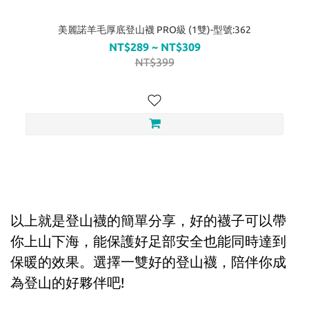
美麗諾羊毛厚底登山襪 PRO級 (1雙)-型號:362
NT$289 ~ NT$309
NT$399
以上就是登山襪的簡單分享
，
好的襪子可以帶
你上山下海
，
能保護好足部安全也能同時達到
保暖的效果
。
選擇一雙好的登山襪
，
陪伴你成
為登山的好夥伴吧!