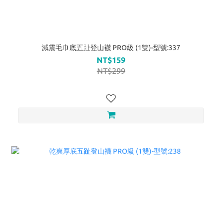
減震毛巾底五趾登山襪 PRO級 (1雙)-型號:337
NT$159
NT$299