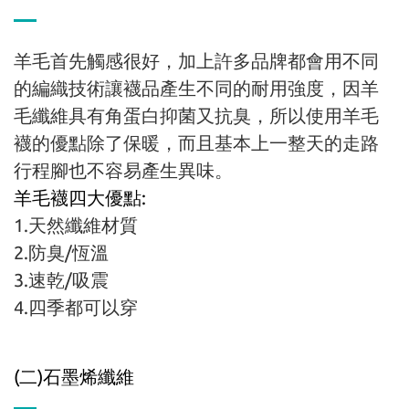
羊毛首先觸感很好
，
加上許多品牌都會用不同
的編織技術讓襪品產生不同的耐用強度
，
因羊
毛纖維具有角蛋白抑菌又抗臭
，
所以使用羊毛
襪的優點除了保暖
，而且
基本上一整天的走路
行程腳也不容易產生異味
。
羊毛襪四大優點:
1.天然纖維材質
2.防臭/恆溫
3.速乾/吸震
4.四季都可以穿
(二)石墨烯纖維