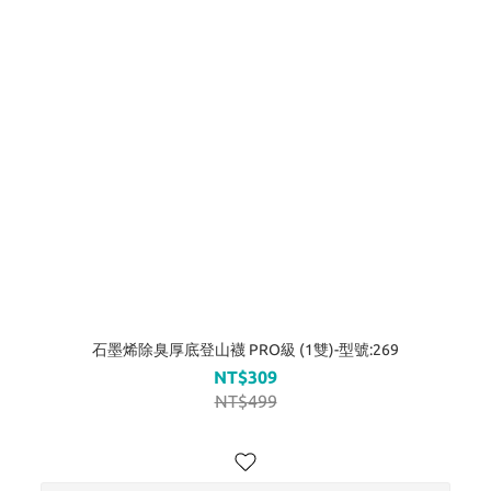
石墨烯除臭厚底登山襪 PRO級 (1雙)-型號:269
NT$309
NT$499