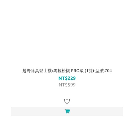
越野除臭登山襪/馬拉松襪 PRO級 (1雙)-型號:704
NT$229
NT$599