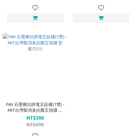
FAV 石墨烯抗靜電五趾襪(1雙) -
MIT台灣製消臭抗菌五指襪 型
號:T215
NT$300
NT$590