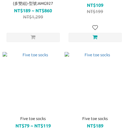
(多雙組)-型號:AMG927
NT$109
NT$189 ~ NT$860
NT$199
NT$1,299
Five toe socks
Five toe socks
NT$79 ~ NT$119
NT$189