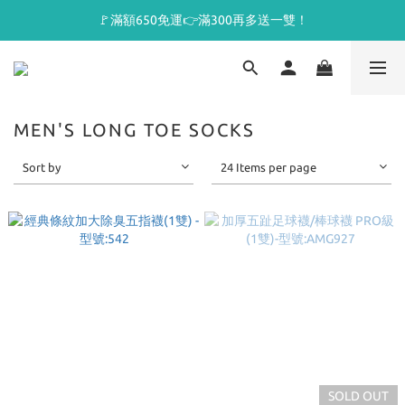
🚩滿額650免運👉滿300再多送一雙！
MEN'S LONG TOE SOCKS
Sort by
24 Items per page
SOLD OUT