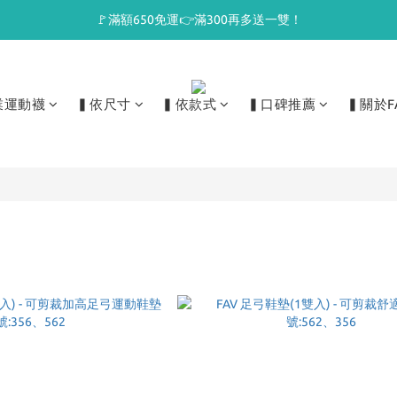
🚩滿額650免運👉滿300再多送一雙！
業運動襪
▍依尺寸
▍依款式
▍口碑推薦
▍關於F