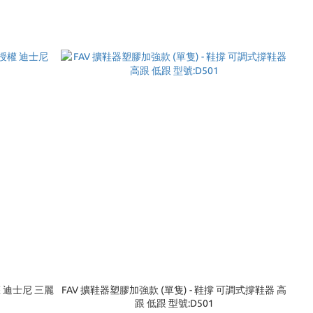
權 迪士尼 三麗
FAV 擴鞋器塑膠加強款 (單隻) - 鞋撐 可調式撐鞋器 高
跟 低跟 型號:D501