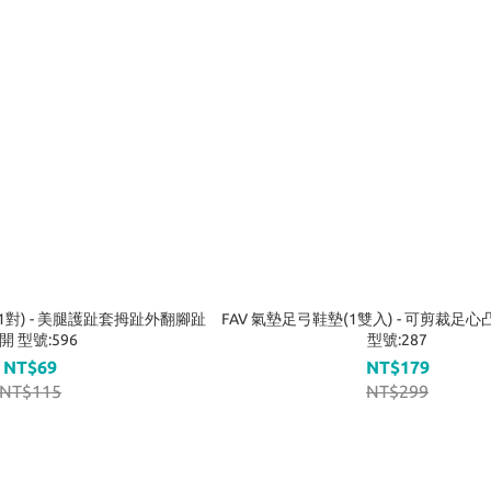
1對) - 美腿護趾套拇趾外翻腳趾
FAV 氣墊足弓鞋墊(1雙入) - 可剪裁足
開 型號:596
型號:287
NT$69
NT$179
NT$115
NT$299