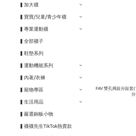
▍加大襪
▍寶寶/兒童/青少年襪
▍專業運動襪
▍全部襪子
▍鞋墊系列
▍運動機能系列
▍內著/衣褲
FAV 雙孔拇趾分趾套(
▍寵物專區
分
▍生活用品
▍嚴選銅板小物
▍襪襪先生TikTok熱賣款