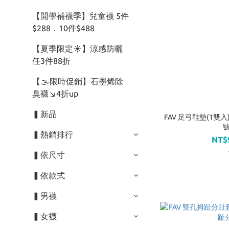
【開學補襪季】兒童襪 5件
$288．10件$488
【夏季限定☀】涼感防曬
任3件88折
【🌫️限時促銷】石墨烯除
臭襪↘︎4折up
▍新品
FAV 足弓鞋墊(1雙
號
▍熱銷排行
NT$
▍依尺寸
▍依款式
▍男襪
▍女襪