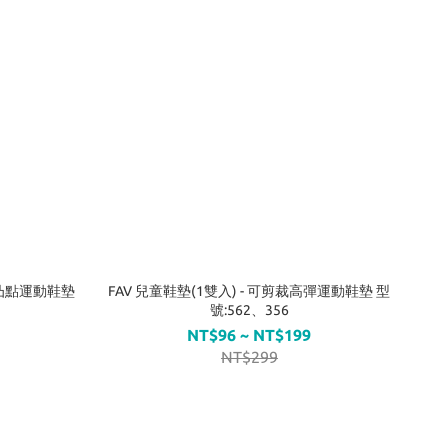
心凸點運動鞋墊
FAV 兒童鞋墊(1雙入) - 可剪裁高彈運動鞋墊 型
號:562、356
NT$96 ~ NT$199
NT$299