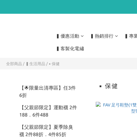
▍優惠活動
▍熱銷排行
▍專
▍客製化電繡
全部商品
/
▍生活用品
/
▪ 保健
▪ 保健
【🌟限量出清專區】任3件
6折
【父親節限定】運動襪 2件
188．6件488
【父親節限定】夏季除臭
襪 2件88折．4件85折