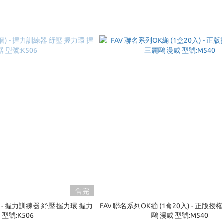
售完
) - 握力訓練器 紓壓 握力環 握力
FAV 聯名系列OK繃 (1盒20入) - 正版授
 型號:K506
鷗 漫威 型號:M540