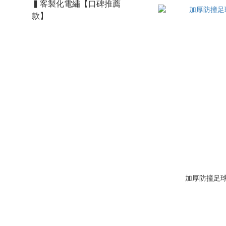
▍客製化電繡【口碑推薦
款】
加厚防撞足球護脛