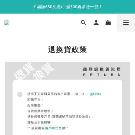
🚩滿額650免運👉滿300再多送一雙！
退換貨政策