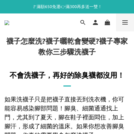
🚩滿額650免運👉滿300再多送一雙！
襪子怎麼洗?襪子曬乾會變硬?襪子專家
教你三步驟洗襪子
不會洗襪子，再好的除臭襪都沒用！
如果洗襪子只是把襪子直接丟到洗衣機，你可
能容易感染腳部問題！腳臭、細菌通通找上
門，尤其到了夏天，腳在鞋子裡面悶住，加上
腳汗，形成了細菌的溫床。如果你想改善腳臭