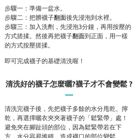
步驟一：準備一盆水。
步驟二：把髒襪子
翻面
後先浸泡到水裡。
步驟三：加入洗劑，先浸泡3分鐘，再用按壓的
方式搓揉。然後再把襪子
翻面
到正面，用一樣
的方式按壓搓揉。
即可完成襪子的基礎清洗喔！
清洗好的襪子怎麼曬?襪子才不會變鬆 ?
清洗完襪子後，先把襪子多餘的水分甩乾、擰
乾，再選擇曬衣夾夾著襪子的「鬆緊帶」處！
避免夾在腳趾頭的部位，因為鬆緊帶若在下
方，水分容易堆積，造成襪口的部位變鬆。