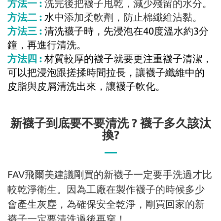
方法一 :
洗完後把襪子甩乾，減少殘留的水分。
方法
二
:
水中
添加柔軟劑，防止棉纖維沾黏。
方法三
:
清洗襪子時
，
先浸泡在40度溫水約3分
鐘，再進行清洗。
方法四
:
材質較厚的襪子就要更注重襪子清潔，
可以把浸泡跟搓揉時間拉長，讓襪子纖維中的
皮脂與皮屑清洗出來，讓襪子軟化。
新襪子到底要不要清洗 ? 襪子多久該汰
換?
FAV飛爾美建議剛買的新襪子一定要手洗過才比
較乾淨衛生。因為工廠在製作襪子的時候多少
會產生灰塵，為確保安全乾淨，剛買回家的新
襪子一定要清洗過後再穿！