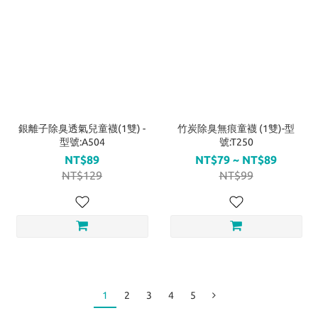
銀離子除臭透氣兒童襪(1雙) -
竹炭除臭無痕童襪 (1雙)-型
型號:A504
號:T250
NT$89
NT$79 ~ NT$89
NT$129
NT$99
1
2
3
4
5