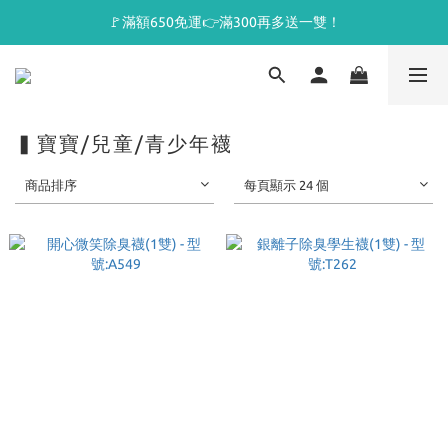
🚩滿額650免運👉滿300再多送一雙！
▍寶寶/兒童/青少年襪
商品排序
每頁顯示 24 個