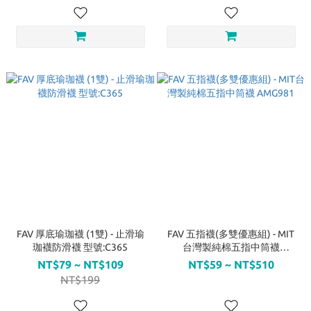
FAV 厚底瑜珈襪 (1雙) - 止滑瑜
FAV 五指襪(多雙優惠組) - MIT
珈襪防滑襪 型號:C365
台灣製純棉五指中筒襪
AMG981
NT$79 ~ NT$109
NT$59 ~ NT$510
NT$199