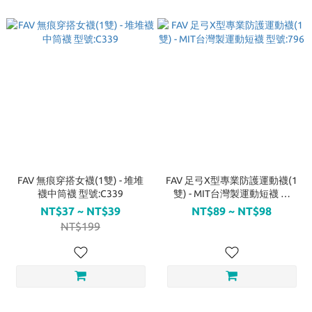
FAV 無痕穿搭女襪(1雙) - 堆堆
FAV 足弓X型專業防護運動襪(1
襪中筒襪 型號:C339
雙) - MIT台灣製運動短襪 型
號:796
NT$37 ~ NT$39
NT$89 ~ NT$98
NT$199