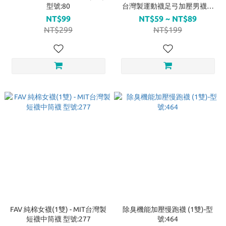
型號:80
台灣製運動襪足弓加壓男襪童
襪 型號:A201
NT$99
NT$59 ~ NT$89
NT$299
NT$199
FAV 純棉女襪(1雙) - MIT台灣製
除臭機能加壓慢跑襪 (1雙)-型
短襪中筒襪 型號:277
號:464