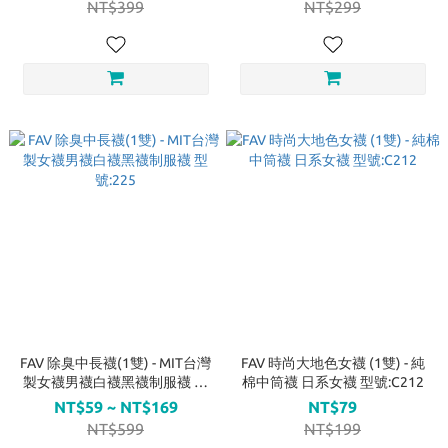
NT$399
NT$299
FAV 除臭中長襪(1雙) - MIT台灣
FAV 時尚大地色女襪 (1雙) - 純
製女襪男襪白襪黑襪制服襪 型
棉中筒襪 日系女襪 型號:C212
號:225
NT$59 ~ NT$169
NT$79
NT$599
NT$199