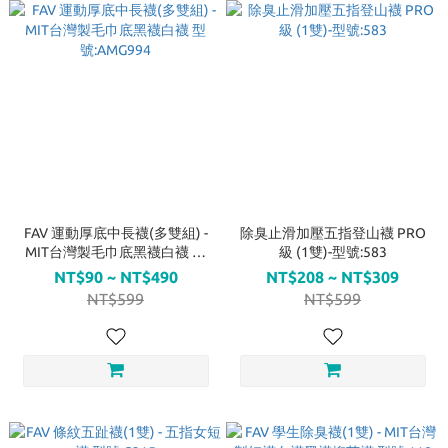
FAV 運動厚底中長襪(多雙組) -
除臭止滑加壓五指登山襪 PRO
MIT台灣製毛巾底黑襪白襪 型
級 (1雙)-型號:583
號:AMG994
NT$90 ~ NT$490
NT$208 ~ NT$309
NT$599
NT$599