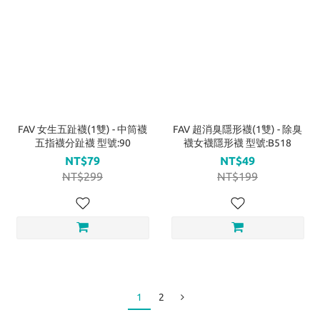
FAV 女生五趾襪(1雙) - 中筒襪
FAV 超消臭隱形襪(1雙) - 除臭
五指襪分趾襪 型號:90
襪女襪隱形襪 型號:B518
NT$79
NT$49
NT$299
NT$199
1
2