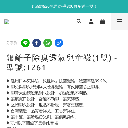
🚩滿額650免運👉滿300再多送一雙！
分享到
銀離子除臭透氣兒童襪(1雙) -
型號:T261
► 選用日本東洋紡「銀世界」抗菌纖維，滅菌率達99.9%。
► 腳尖與腳跟特別添入除臭纖維，有效抑菌防止腳臭。
► 腳背大面積透氣網眼設計，加強透氣不悶熱。
► 無痕寬口設計，舒適不勒腳，無束縛感。
► 立體腳跟設計，服貼不滑脫，穿著更穩定。
► 台灣製造，品質看得見、安心穿得住。
► 無甲醛、無游離螢光劑、無偶氮染料。
►可用以下關鍵字搜尋此賣場