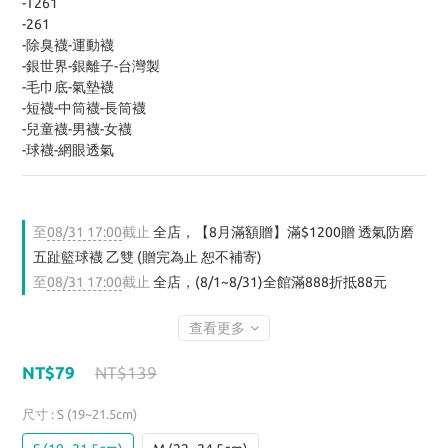
-T261
-261
-除臭襪-運動襪
-銀世界-銀離子-台灣製
-毛巾底-氣墊襪
-短襪-中筒襪-長筒襪
-兒童襪-男襪-女襪
-球襪-網眼透氣
至
08/31 17:00
截止
全店，【8月滿額贈】滿$1200贈 透氣防磨
五趾籃球襪 乙雙 (贈完為止 恕不補寄)
至
08/31 17:00
截止
全店，(8/1~8/31)全館滿888折抵88元
查看更多
NT$79
NT$139
尺寸
: S (19~21.5cm)