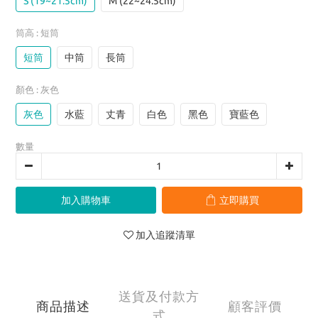
S (19~21.5cm)
M (22~24.5cm)
筒高
: 短筒
短筒
中筒
長筒
顏色
: 灰色
灰色
水藍
丈青
白色
黑色
寶藍色
數量
加入購物車
立即購買
加入追蹤清單
送貨及付款方
商品描述
顧客評價
式