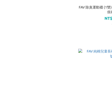
FAV 除臭運動襪 (1雙
痕襪
NT$