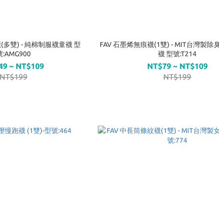
(多雙) - 純棉制服襪童襪 型
FAV 石墨烯無痕襪(1雙) - MIT台灣製除臭襪中筒襪長
號:AMG900
襪 型號:T214
49 ~ NT$109
NT$79 ~ NT$109
NT$199
NT$199