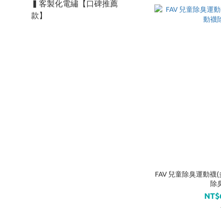
▍客製化電繡【口碑推薦
款】
FAV 兒童除臭運動襪(
除臭
NT$