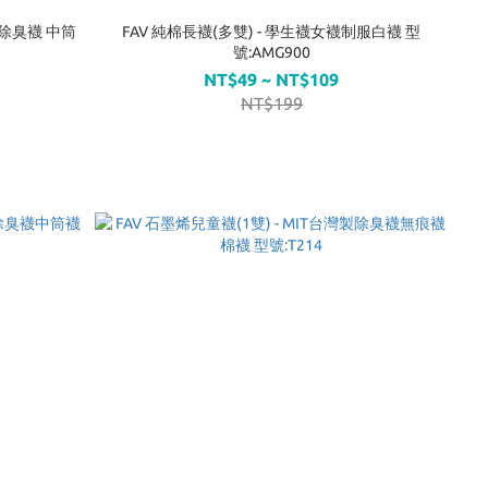
 除臭襪 中筒
FAV 純棉長襪(多雙) - 學生襪女襪制服白襪 型
號:AMG900
NT$49 ~ NT$109
NT$199