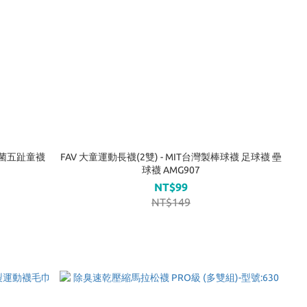
製抑菌五趾童襪
FAV 大童運動長襪(2雙) - MIT台灣製棒球襪 足球襪 壘
球襪 AMG907
NT$99
NT$149