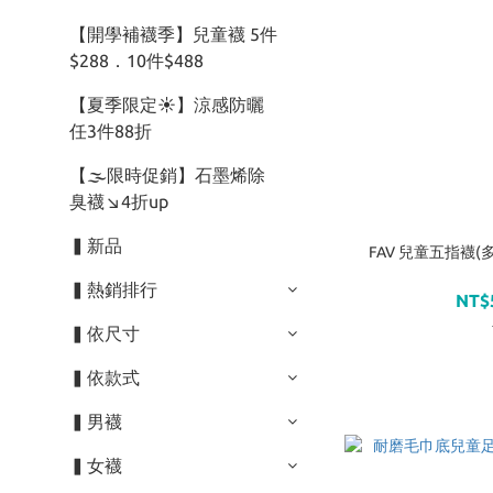
【開學補襪季】兒童襪 5件
$288．10件$488
【夏季限定☀】涼感防曬
任3件88折
【🌫️限時促銷】石墨烯除
臭襪↘︎4折up
▍新品
FAV 兒童五指襪(
▍熱銷排行
NT$
▍依尺寸
▍依款式
▍男襪
▍女襪