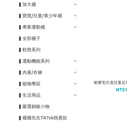
▍加大襪
▍寶寶/兒童/青少年襪
▍專業運動襪
▍全部襪子
▍鞋墊系列
▍運動機能系列
▍內著/衣褲
耐磨毛巾底兒童足球襪
▍寵物專區
NT$1
▍生活用品
▍嚴選銅板小物
▍襪襪先生TikTok熱賣款