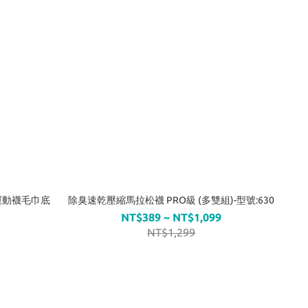
製運動襪毛巾底
除臭速乾壓縮馬拉松襪 PRO級 (多雙組)-型號:630
NT$389 ~ NT$1,099
NT$1,299