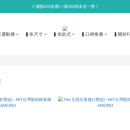
🚩滿額650免運👉滿300再多送一雙！
業運動襪
▍依尺寸
▍依款式
▍口碑推薦
▍關於F
型