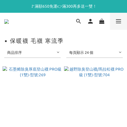
🚩滿額650免運👉滿300再多送一雙！
▪ 保暖襪 毛襪 寒流季
商品排序
每頁顯示 24 個