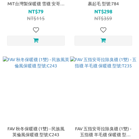
MIT台灣製保暖襪 雪襪 安哥拉
裹起毛 型號:784
毛襪 型號:779
NT$79
NT$298
NT$115
NT$359
FAV 秋冬保暖襪 (1雙) - 民族風
FAV 五指安哥拉除臭襪 (1雙) -
英倫風保暖襪 型號:C243
五指襪 羊毛襪 保暖襪 型