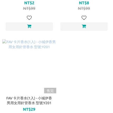
號:M323
NT$2
NT$8
NT$99
NT$99
售完
FAV 卡片香水(1入) - 小城伊香
男用女用針管香水 型號:Y201
NT$29