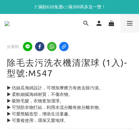
🚩滿額650免運👉滿300再多送一雙！
分享到
除毛去污洗衣機清潔球 (1入)-
型號:M547
► 仿絲瓜海綿設計，可增加摩擦力有效去除污漬。
► 柔軟細膩海綿材質，不傷衣物。
► 吸附毛髮，衣物更加潔淨。
► 可預防衣物打結，利用水流分離有效分離衣物。
► 可愛熊貓造型，增添生活童趣。
► 可重複使用，環保又愛地球。