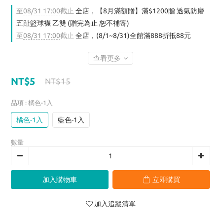
至
08/31 17:00
截止
全店，【8月滿額贈】滿$1200贈 透氣防磨
五趾籃球襪 乙雙 (贈完為止 恕不補寄)
至
08/31 17:00
截止
全店，(8/1~8/31)全館滿888折抵88元
查看更多
NT$5
NT$15
品項
: 橘色-1入
橘色-1入
藍色-1入
數量
加入購物車
立即購買
加入追蹤清單