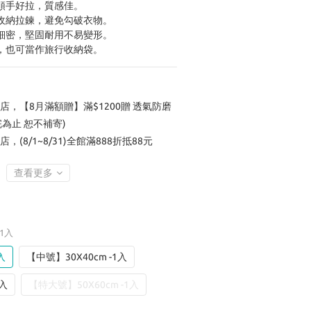
順手好拉，質感佳。
收納拉鍊，避免勾破衣物。
細密，堅固耐用不易變形。
，也可當作旅行收納袋。
店，【8月滿額贈】滿$1200贈 透氣防磨
完為止 恕不補寄)
店，(8/1~8/31)全館滿888折抵88元
查看更多
-1入
入
【中號】30X40cm -1入
1入
【特大號】50X60cm -1入