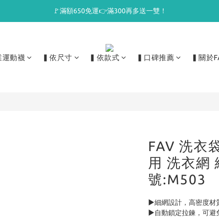
🚩滿額650免運👉滿300再多送一雙！
業運動襪
▍依尺寸
▍依款式
▍口碑推薦
▍關於F
FAV 洗衣袋
用 洗衣網 
號:M503
►細網設計，高密度材
►自動鎖定拉鍊，可避