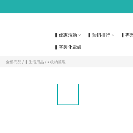
▍優惠活動
▍熱銷排行
▍專
▍客製化電繡
全部商品
/
▍生活用品
/
▪ 收納整理