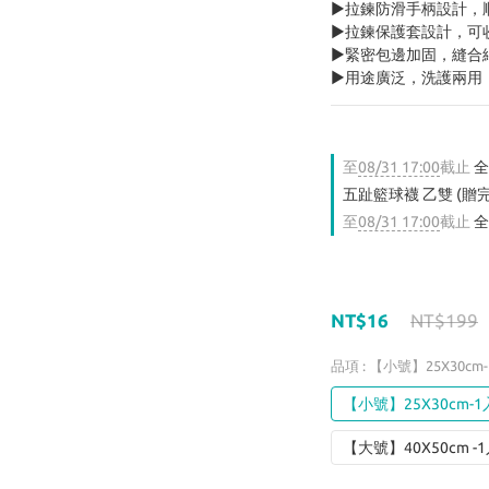
►拉鍊防滑手柄設計，
►拉鍊保護套設計，可
►緊密包邊加固，縫合
►用途廣泛，洗護兩用
至
08/31 17:00
截止
全
五趾籃球襪 乙雙 (贈
至
08/31 17:00
截止
全
NT$16
NT$199
品項
: 【小號】25X30cm
【小號】25X30cm-1
【大號】40X50cm -