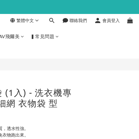
繁體中文
聯絡我們
會員登入
立即購買
AV飛爾美
▍常見問題
 (1入) - 洗衣機專
細網 衣物袋 型
質，透水性強。
免衣物跑出來。