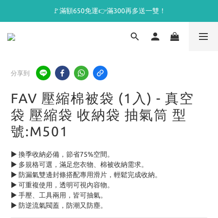
🚩滿額650免運👉滿300再多送一雙！
分享到
FAV 壓縮棉被袋 (1入) - 真空
袋 壓縮袋 收納袋 抽氣筒 型
號:M501
► 換季收納必備，節省75%空間。
► 多規格可選，滿足您衣物、棉被收納需求。
► 防漏氣雙邊封條搭配專用滑片，輕鬆完成收納。
► 可重複使用，透明可視內容物。
► 手壓、工具兩用，皆可抽氣。
► 防逆流氣閥蓋，防潮又防塵。