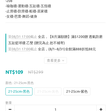
-208
-瑜咖襪-運動襪-五趾襪-五指襪
-止滑襪-防滑襪-船襪-居家襪
-女襪-芭蕾-舞蹈-健身
至
08/31 17:00
截止
全店，【8月滿額贈】滿$1200贈 透氣防磨
五趾籃球襪 乙雙 (贈完為止 恕不補寄)
至
08/31 17:00
截止
全店，(8/1~8/31)全館滿888折抵88元
查看更多
NT$109
NT$299
顏色
: 21-25cm-黑色
21-25cm-黑色
21-25cm-灰色
21-25cm-紫色
數量