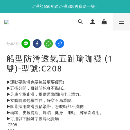
🚩滿額650免運👉滿300再多送一雙！
分享到
船型防滑透氣五趾瑜珈襪 (1
雙)-型號:C208
►運動要防滑也要氣質更要優雅!
►五指分開，腳趾間乾爽不黏膩。
►足底全掌止滑，提供運動間絕佳止滑力。
►立體腳跟包覆性佳，好穿不易滑脫。
►腳背採用防滑脫鬆緊帶，怎麼動都不滑脫! 
►瑜咖、皮拉提斯、舞蹈、健身、運動、居家皆適用。
►可用以下關鍵字搜尋此賣場
-C208