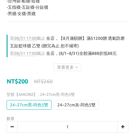
-台灣製-船襪-短襪
-五指襪-五趾襪-分趾襪
-男襪-女襪-黑襪
至
08/31 17:00
截止
全店，【8月滿額贈】滿$1200贈 透氣防磨
五趾籃球襪 乙雙 (贈完為止 恕不補寄)
至
08/31 17:00
截止
全店，(8/1~8/31)全館滿888折抵88元
查看更多
NT$200
NT$260
型號【AMG982】
: 24~27cm黑-同色5雙
24~27cm黑-同色5雙
24~27cm灰-同色5雙
數量