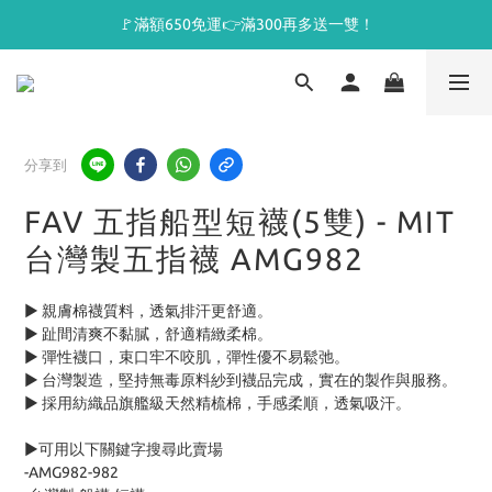
🚩滿額650免運👉滿300再多送一雙！
分享到
FAV 五指船型短襪(5雙) - MIT
台灣製五指襪 AMG982
► 親膚棉襪質料，透氣排汗更舒適。 
► 趾間清爽不黏膩，舒適精緻柔棉。
► 彈性襪口，束口牢不咬肌，彈性優不易鬆弛。
► 台灣製造，堅持無毒原料紗到襪品完成，實在的製作與服務。
► 採用紡織品旗艦級天然精梳棉，手感柔順，透氣吸汗。
►可用以下關鍵字搜尋此賣場
-AMG982-982