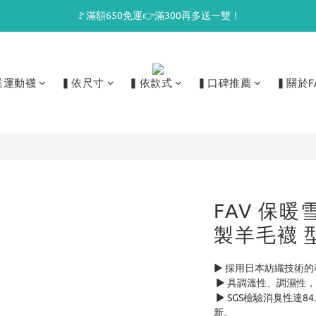
🚩滿額650免運👉滿300再多送一雙！
業運動襪
▍依尺寸
▍依款式
▍口碑推薦
▍關於F
FAV 保暖雪
製羊毛襪 型
► 採用日本紡織技術的
 ► 具調溫性、調濕
 ► SGS檢驗消臭性達84.6%，久穿耐臭，抑制細菌繁殖，氣味清
新。