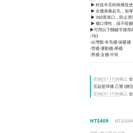
 ► 科技羊毛特殊構造
 ► 全襪身裹起毛，加
 ► 360度束口，防止
 ► 襪口彈性，採不咬
►可用以下關鍵字搜尋
-783
-台灣製-羊毛襪-保暖襪
-雪襪-運動襪-厚襪
-男襪-女襪-中筒
至
08/31 17:00
截止
全
五趾籃球襪 乙雙 (贈
至
08/31 17:00
截止
全
NT$409
NT$599