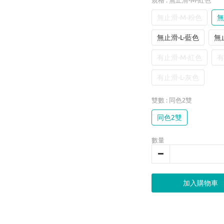
規格
: 無止滑-M-紅色
無止滑-M-粉色
無
無止滑-L-藍色
無
有止滑-M-紅色
有
有止滑-L-灰色
雙數
: 同色2雙
同色2雙
數量
加入購物車