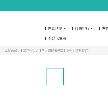
▍優惠活動
▍熱銷排行
▍專
▍客製化電繡
全部商品
/
▍熱銷排行
/
【🧣出國保暖專區】$69up禦寒必買