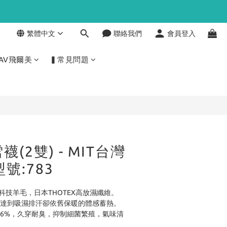
繁體中文
聯絡我們
會員登入
立即購買
AV飛爾美
▍常見問題
襪(2雙) - MIT台灣
號:783
科技羊毛，日本THOTEX高放濕纖維。
性，達到吸濕排汗卻依舊保暖的體感蓄熱。