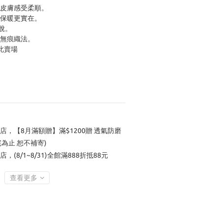
使皮膚感受柔順。
厚保暖更實在。
滑脫。
腳無痕織法。
此賣場
店，【8月滿額贈】滿$1200贈 透氣防磨
完為止 恕不補寄)
店，(8/1~8/31)全館滿888折抵88元
查看更多