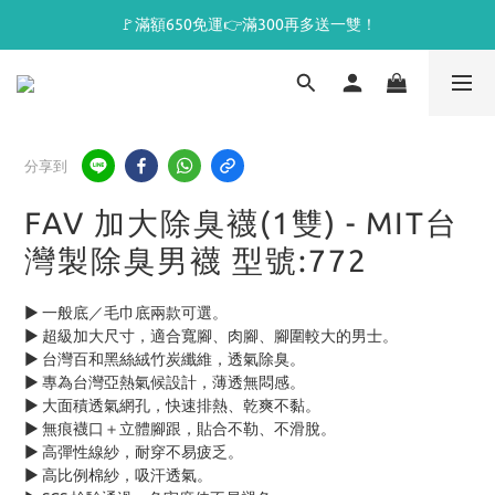
🚩滿額650免運👉滿300再多送一雙！
分享到
FAV 加大除臭襪(1雙) - MIT台
灣製除臭男襪 型號:772
► 一般底／毛巾底兩款可選。
► 超級加大尺寸，適合寬腳、肉腳、腳圍較大的男士。
► 台灣百和黑絲絨竹炭纖維，透氣除臭。
► 專為台灣亞熱氣候設計，薄透無悶感。
► 大面積透氣網孔，快速排熱、乾爽不黏。
► 無痕襪口＋立體腳跟，貼合不勒、不滑脫。
► 高彈性線紗，耐穿不易疲乏。
► 高比例棉紗，吸汗透氣。