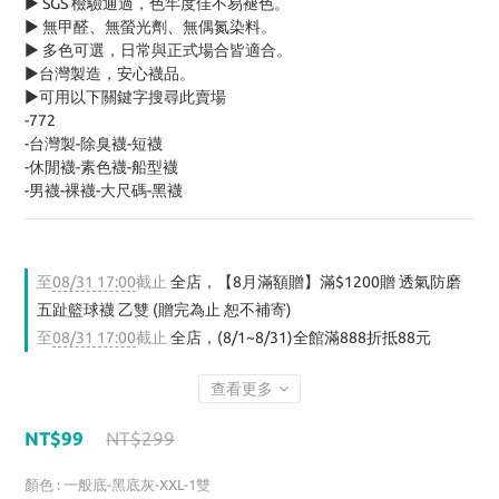
► SGS 檢驗通過，色牢度佳不易褪色。
► 無甲醛、無螢光劑、無偶氮染料。
► 多色可選，日常與正式場合皆適合。
►台灣製造，安心襪品。
►可用以下關鍵字搜尋此賣場
-772
-台灣製-除臭襪-短襪
-休閒襪-素色襪-船型襪
-男襪-裸襪-大尺碼-黑襪
至
08/31 17:00
截止
全店，【8月滿額贈】滿$1200贈 透氣防磨
五趾籃球襪 乙雙 (贈完為止 恕不補寄)
至
08/31 17:00
截止
全店，(8/1~8/31)全館滿888折抵88元
查看更多
NT$99
NT$299
顏色
: 一般底-黑底灰-XXL-1雙