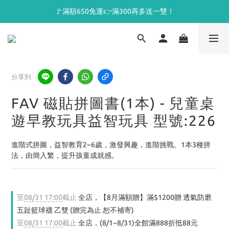
🚩滿額650免運👉滿300再多送一雙！
分享到
FAV 磁貼拼圖書(1本) - 兒童桌
遊早教玩具益智玩具 型號:226
進階式拼圖，益智教育2~6歲，激發興趣，進階挑戰。1本3種拼
法，由簡入繁，提升孩童成就感。
至
08/31 17:00
截止
全店，【8月滿額贈】滿$1200贈 透氣防磨
五趾籃球襪 乙雙 (贈完為止 恕不補寄)
至
08/31 17:00
截止
全店，(8/1~8/31)全館滿888折抵88元