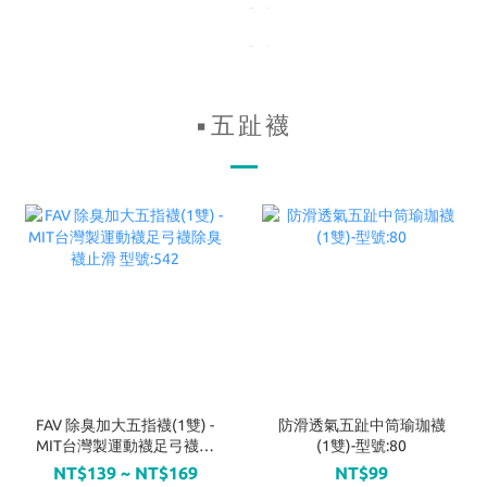
▪五趾襪
FAV 除臭加大五指襪(1雙) -
防滑透氣五趾中筒瑜珈襪
MIT台灣製運動襪足弓襪除
(1雙)-型號:80
臭襪止滑 型號:542
NT$139 ~ NT$169
NT$99