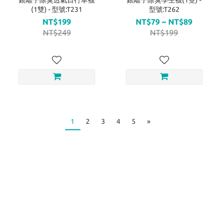
銀離子除臭透氣自行車襪
銀離子除臭學生襪(1雙) -
(1雙) - 型號:T231
型號:T262
NT$199
NT$79 ~ NT$89
NT$249
NT$199
1
2
3
4
5
»