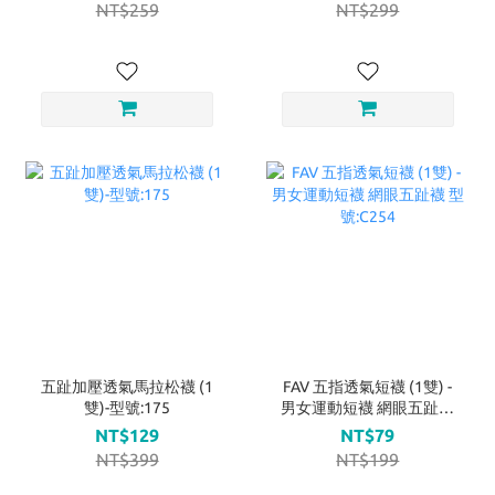
NT$259
NT$299
五趾加壓透氣馬拉松襪 (1
FAV 五指透氣短襪 (1雙) -
雙)-型號:175
男女運動短襪 網眼五趾襪
型號:C254
NT$129
NT$79
NT$399
NT$199