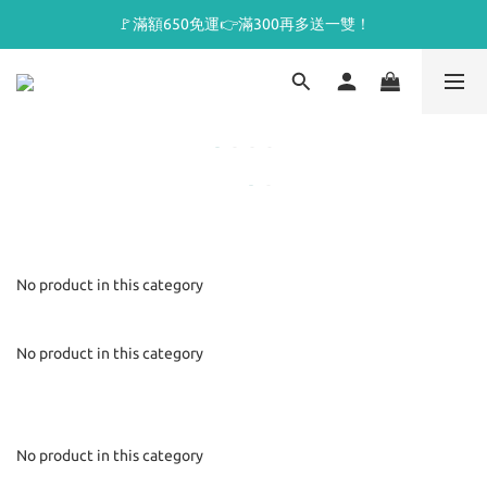
🚩滿額650免運👉滿300再多送一雙！
No product in this category
No product in this category
No product in this category