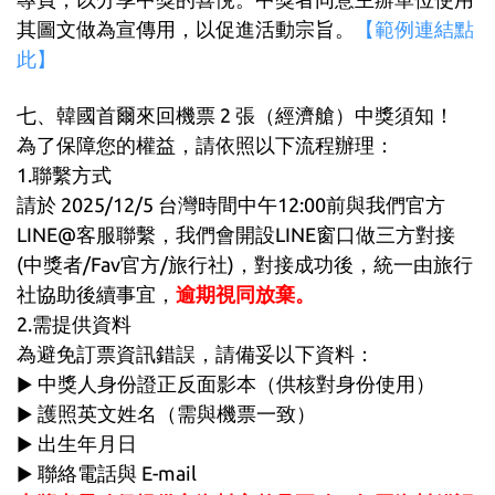
其圖文做為宣傳用，以促進活動宗旨。
【範例連結點
此】
七、韓國首爾來回機票 2 張（經濟艙）中獎須知！
為了保障您的權益，請依照以下流程辦理：
1.聯繫方式
請於 2025/12/5 台灣時間中午12:00前與我們官方
LINE@客服聯繫，我們會開設LINE窗口做三方對接
(中獎者/Fav官方/旅行社)，對接成功後，統一由旅行
社協助後續事宜，
逾期視同放棄。
2.需提供資料
為避免訂票資訊錯誤，請備妥以下資料：
中獎人身份證正反面影本（供核對身份使用）
▶
護照英文姓名（需與機票一致）
▶
出生年月日
▶
聯絡電話與 E-mail
▶