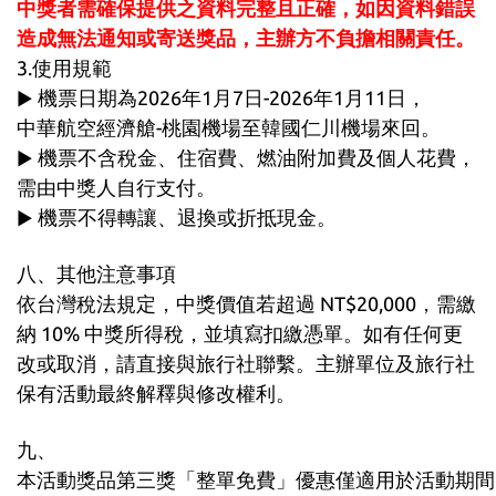
中獎者需確保提供之資料完整且正確，如因資料錯誤
造成無法通知或寄送獎品，主辦方不負擔相關責任。
3.使用規範
機票日期為2026年1月7日-2026年1月11日
，
▶
中華航空
經濟艙-
桃園機場至韓國仁川機場來回。
機票不含稅金
、
住宿費
、
燃油附加費及個人花費，
▶
需由中獎人自行支付。
機票不得轉讓、退換或折抵現金。
▶
八、其他注意事項
依台灣稅法規定，中獎價值若超過 NT$20,000，需繳
納 10% 中獎所得稅，並填寫扣繳憑單。如有任何更
改或取消，請直接與旅行社聯繫。主辦單位及旅行社
保有活動最終解釋與修改權利。
九、
本活動獎品第三獎「整單免費」優惠僅適用於活動期間