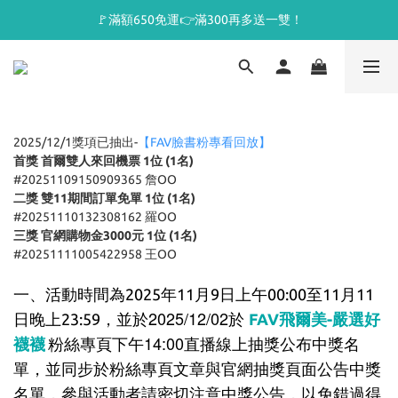
🚩滿額650免運👉滿300再多送一雙！
2025/12/1獎項已抽出-
【FAV臉書粉專看回放】
首獎 首爾雙人來回機票 1位 (1名)
#20251109150909365 詹OO
二獎 雙11期間訂單免單 1位 (1名)
#20251110132308162 羅OO
三獎 官網購物金3000元 1位 (1名)
#20251111005422958 王OO
一、活動時間為2025年11月9日上午00:00至11月11
並於2025/12/02於
日晚上23:59，
FAV
飛爾美-嚴選好
粉絲專頁下午14:00直播線上抽獎公布中獎名
襪襪
單
，並同步於粉絲專頁文章與官網抽獎頁面公告中獎
名單，參與活動者請密切注意中獎公告，以免錯過得