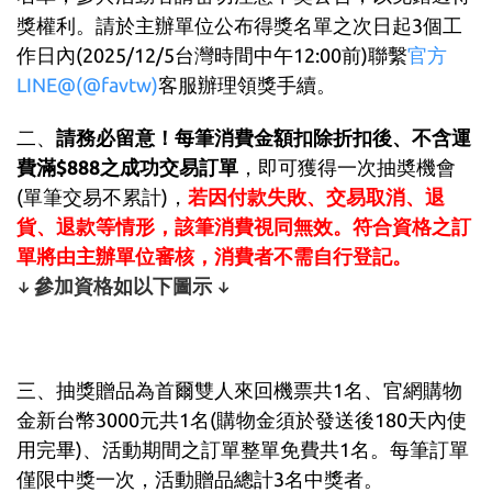
獎權利。請於
主辦單位公布得獎名單之次日起3個工
作日內(2025/12/5台灣時間中午12:00前)聯繫
官方
LINE@(@favtw)
客服辦理領獎手續。
二、
請務必留意！每筆消費金額扣除折扣後、不含運
費滿$888之成功交易訂單
，即可獲得一次抽奬機會
(單筆交易不累計)，
若因付款失敗、交易取消、退
貨、退款等情形，該筆消費視同無效。符合資格之訂
單將由主辦單位審核，消費者不需自行登記。
參加資格如以下圖示
↓
↓
三、抽獎贈品為首爾雙人來回機票共1名、官網購物
金新台幣3000元共1名(購物金須於發送後180天內使
用完畢)、活動期間之訂單整單免費共1名。每筆訂單
僅限中獎一次，活動贈品總計3名中獎者。