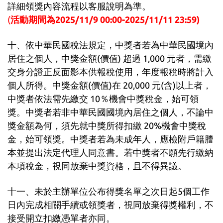
詳細領獎內容流程以客服說明為準。
(
活動期間為2025/11/9 00:00-2025/11/11 23:59)
十、依中華民國稅法規定，中獎者若為中華民國境內
居住之個人，中獎金額(價值) 超過 1,000 元者，需繳
交身分證正反面影本供報稅使用，年度報稅時將計入
個人所得。中獎金額(價值)在 20,000 元(含)以上者，
中獎者依法需先繳交 10％機會中獎稅金，始可領
獎。中獎者若非中華民國國境內居住之個人，不論中
獎金額為何，須先就中獎所得扣繳 20%機會中獎稅
金，始可領獎。中獎者若為未成年人，應檢附戶籍謄
本並提出法定代理人同意書。若中獎者不願先行繳納
本項稅金，視同放棄中獎資格，且不得異議。
十一、未於主辦單位公布得獎名單之次日起5個工作
日內完成相關手續或領獎者，視同放棄得獎權利，不
接受開立扣繳憑單者亦同。