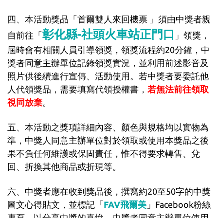
四
、
本活動獎品「
首爾雙人來回機票
」須由中獎者親
彰化縣-社頭火車站正門口
自前往「
」領獎，
屆時會有相關人員引導領獎，領獎流程約20分鐘，中
獎者同意主辦單位記錄領獎實況，並利用前述影音及
照片供後續進行宣傳、活動使用。若中獎者要委託他
人代領獎品，需要填寫代領授權書
，
若無法前往領取
視同放棄
。
五、本活動之獎項詳細內容、顏色與規格均以實物為
準，中獎人同意主辦單位對於領取或使用本獎品之後
果不負任何維護或保固責任，惟不得要求轉售、兌
回、折換其他商品或折現等。
六
、中獎者應在收到獎品後，撰寫約20至50字的中獎
圖文
心得貼文，並標記「
FAV飛爾美
」Facebook粉絲
專頁，以分享中獎的喜悅。中獎者同意主辦單位使用