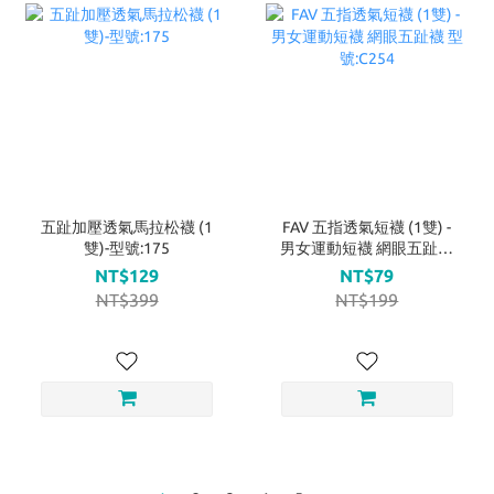
五趾加壓透氣馬拉松襪 (1
FAV 五指透氣短襪 (1雙) -
雙)-型號:175
男女運動短襪 網眼五趾襪
型號:C254
NT$129
NT$79
NT$399
NT$199