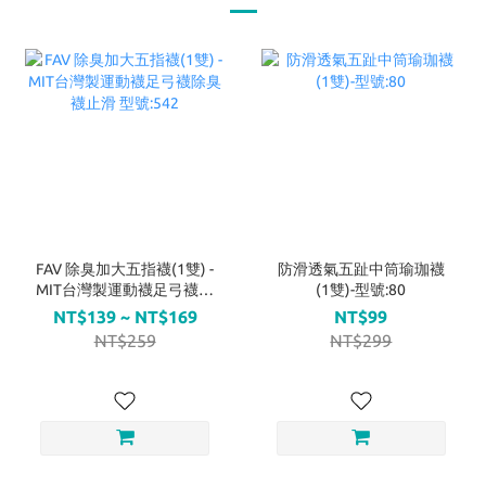
FAV 除臭加大五指襪(1雙) -
防滑透氣五趾中筒瑜珈襪
MIT台灣製運動襪足弓襪除
(1雙)-型號:80
臭襪止滑 型號:542
NT$139 ~ NT$169
NT$99
NT$259
NT$299