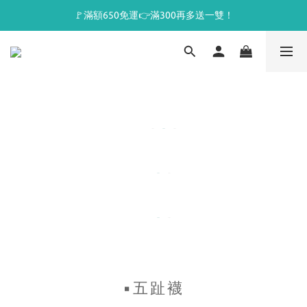
🚩滿額650免運👉滿300再多送一雙！
▪五趾襪