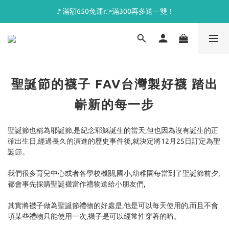
🚩滿額650免運👉滿300再多送一雙！
聖誕節的襪子 FAV台灣製好襪 踏出
嶄新的每一步
聖誕節也稱為耶誕節,是紀念耶穌誕生的當天,但也因為沒有誕生的正
確出生日,經過長久的演進的歷史事件後,就決定將12月25日訂定為聖
誕節。
我們很多育兒中心或者各學校機關,國小,幼稚園每當到了聖誕節前夕,
都會事先採購聖誕襪當作禮物送給小朋友們,
其實將襪子做為聖誕節禮物的好處是,他是可以每天使用的,而且不會
項某些禮物只能使用一次,襪子是可以經常性穿著的唷。