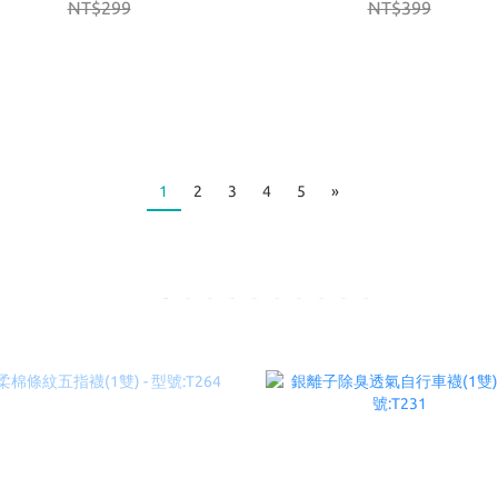
NT$299
NT$399
1
2
3
4
5
»