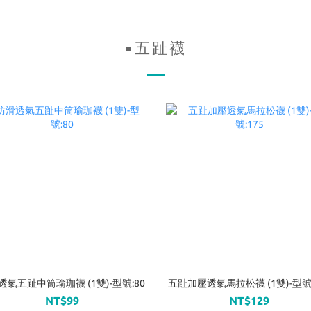
▪五趾襪
透氣五趾中筒瑜珈襪 (1雙)-型號:80
五趾加壓透氣馬拉松襪 (1雙)-型號:
NT$99
NT$129