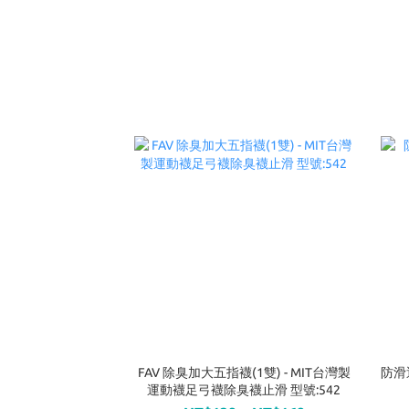
FAV 除臭加大五指襪(1雙) - MIT台灣製
防滑
運動襪足弓襪除臭襪止滑 型號:542