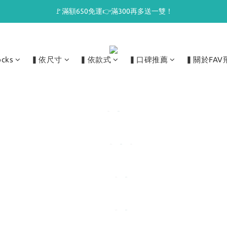
🚩滿額650免運👉滿300再多送一雙！
ocks
▍依尺寸
▍依款式
▍口碑推薦
▍關於FAV