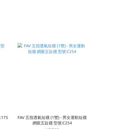
175
FAV 五指透氣短襪 (1雙) - 男女運動短襪
網眼五趾襪 型號:C254