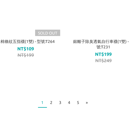
SOLD OUT
棉條紋五指襪(1雙) - 型號:T264
銀離子除臭透氣自行車襪(1雙) -
號:T231
NT$109
NT$199
NT$199
NT$249
1
2
3
4
5
»