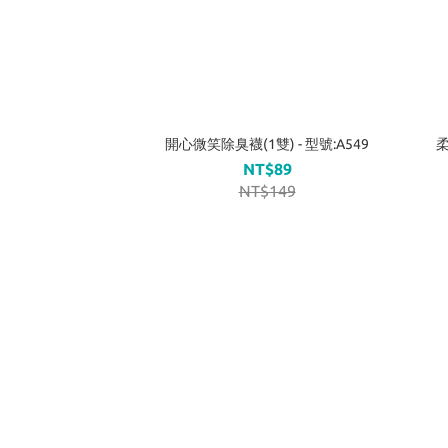
開心微笑除臭襪(1雙) - 型號:A549
柔
NT$89
NT$149