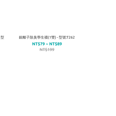
 型
銀離子除臭學生襪(1雙) - 型號:T262
NT$79 ~ NT$89
NT$199