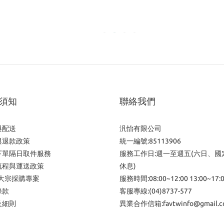
須知
聯絡我們
與配送
汎怡有限公司
與退款政策
統一編號:85113906
下單隔日取件服務
服務工作日:週一至週五(六日、國
流程與運送政策
休息)
/大宗採購專案
服務時間:08:00~12:00 13:00~17:
條款
客服專線:(04)8737-577
及細則
異業合作信箱:favtwinfo@gmail.c