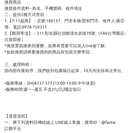
換貨商品
換貨收件資料 - 姓名、手機號碼、收件地址
二、提供2種方式寄回：
1.【7-11超商】：店號:180137、門市名稱:賢和門市、收件人:蔣亞
倩、電話:0978-759311
2.【郵局寄送】：511 彰化縣社頭鄉清水岩路78號 ［FAV台灣襪品 -
出貨部收］
*換貨需負擔來回運費，如果有需要可以加入line@了解。
*如欲換貨請將要換貨的的商品與包裝完整寄回。
三、處理時程：
因內部作業程序，我們收到包裹隔日起算，10天內安排再次寄出。
•服務專線：(04)8737-577 (12:00-13:00 中午休息)
•服務時間:週一~週五 不含/六/日/國定假日
【退貨流程】
一、將下列資料回傳給線上 LINE線上客服，搜尋ID：@favtw
訂購平台