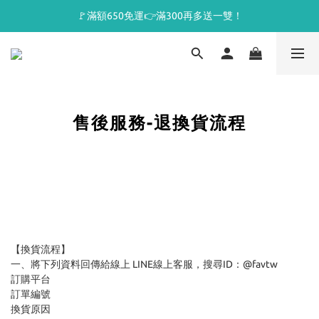
🚩滿額650免運👉滿300再多送一雙！
售後服務-退換貨流程
【換貨流程】
一、將下列資料回傳給線上 LINE線上客服，搜尋ID：@favtw
訂購平台
訂單編號
換貨原因