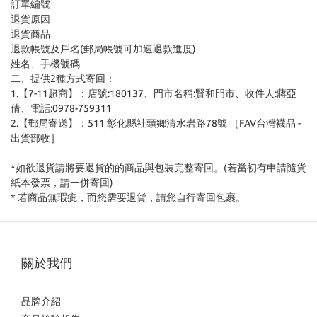
訂單編號
退貨原因
退貨商品
退款帳號及戶名(郵局帳號可加速退款進度)
姓名、手機號碼
二、提供2種方式寄回：
1.【7-11超商】：店號:180137、門市名稱:賢和門市、收件人:蔣亞
倩、電話:0978-759311
2.【郵局寄送】：511 彰化縣社頭鄉清水岩路78號 ［FAV台灣襪品 -
出貨部收］
*如欲退貨請將要退貨的的商品與包裝完整寄回。(若當初有申請隨貨
紙本發票，請一併寄回)
* 若商品無瑕疵，而您需要退貨，請您自行寄回包裹。
關於我們
品牌介紹