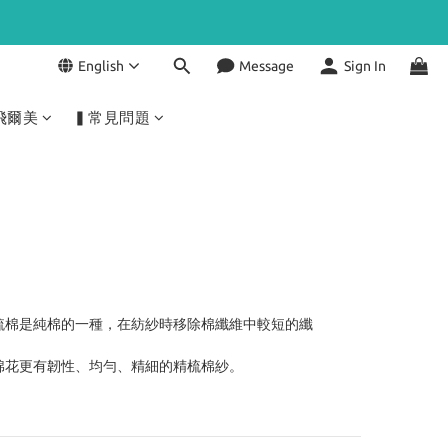
English
Message
Sign In
飛爾美
▍常見問題
梳棉是純棉的一種，在紡紗時移除棉纖維中較短的纖
棉花更有韌性、均勻、精細的精梳棉紗。