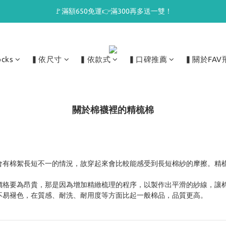
🚩滿額650免運👉滿300再多送一雙！
ocks
▍依尺寸
▍依款式
▍口碑推薦
▍關於FAV
關於棉襪裡的精梳棉
會有棉絮長短不一的情況，故穿起來會比較能感受到長短棉紗的摩擦。精
品價格要為昂貴，那是因為增加精緻梳理的程序，以製作出平滑的紗線，讓
不易褪色，在質感、耐洗、耐用度等方面比起一般棉品，品質更高。