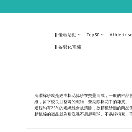
▍優惠活動
Top50
Athletic s
▍客製化電繡
所謂棉紗就是經由棉花捻紗在交疊而成，一般的棉品
維，留下較長且整齊的纖維，並剔除棉花中的雜質。
過程約有25%的短纖維會被清除，故精梳紗類的商
精梳棉的襪品就為耐洗滌不易起毛球、不易掉棉絮、