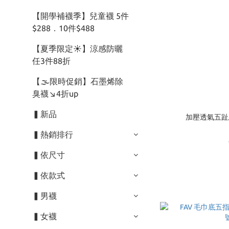
【開學補襪季】兒童襪 5件
$288．10件$488
【夏季限定☀】涼感防曬
任3件88折
【🌫️限時促銷】石墨烯除
臭襪↘︎4折up
▍新品
加壓透氣五趾馬
▍熱銷排行
▍依尺寸
▍依款式
▍男襪
▍女襪