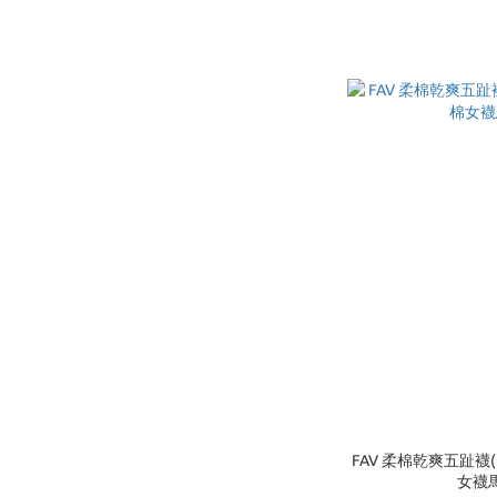
FAV 柔棉乾爽五趾襪(
女襪馬