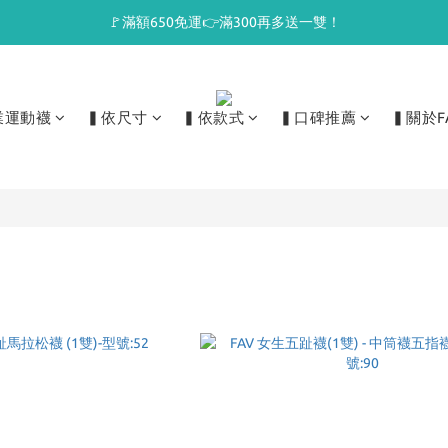
🚩滿額650免運👉滿300再多送一雙！
業運動襪
▍依尺寸
▍依款式
▍口碑推薦
▍關於F