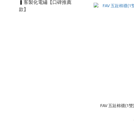
▍客製化電繡【口碑推薦
款】
FAV 五趾棉襪(1雙