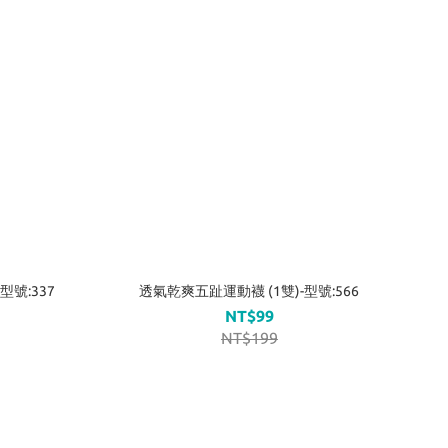
型號:337
透氣乾爽五趾運動襪 (1雙)-型號:566
NT$99
NT$199