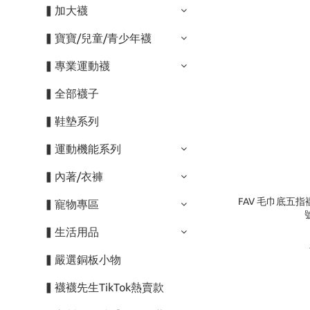
▍加大襪
▍寶寶/兒童/青少年襪
▍專業運動襪
▍全部襪子
▍鞋墊系列
▍運動機能系列
▍內著/衣褲
FAV 毛巾底五指襪
▍寵物專區
▍生活用品
▍嚴選銅板小物
▍襪襪先生TikTok熱賣款