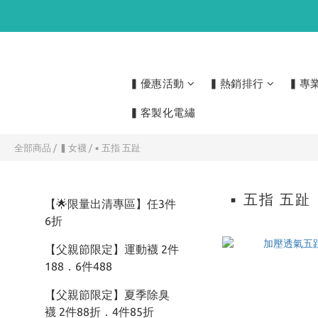
▍優惠活動
▍熱銷排行
▍專
▍客製化電繡
全部商品
/
▍女襪
/
▪ 五指 五趾
▪ 五指 五趾
【🌟限量出清專區】任3件
6折
【父親節限定】運動襪 2件
188．6件488
【父親節限定】夏季除臭
襪 2件88折．4件85折